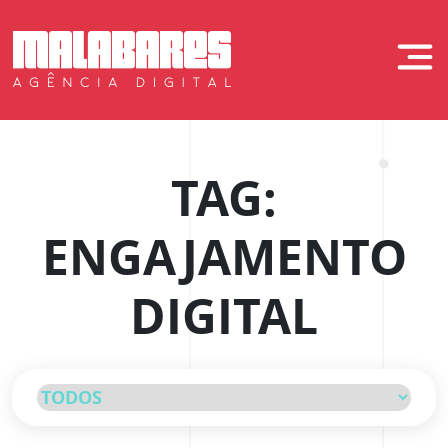
Skip
to
Malabares Digit
content
TAG:
ENGAJAMENTO
DIGITAL