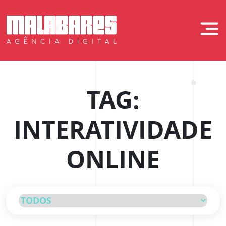
Skip
to
Malabares Digit
content
TAG:
INTERATIVIDADE
ONLINE