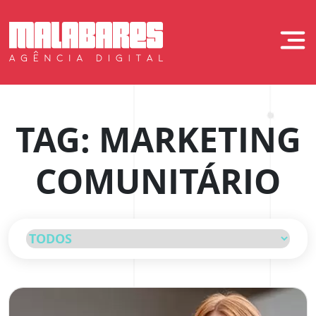
Skip
to
Malabares Digit
content
TAG:
MARKETING
COMUNITÁRIO